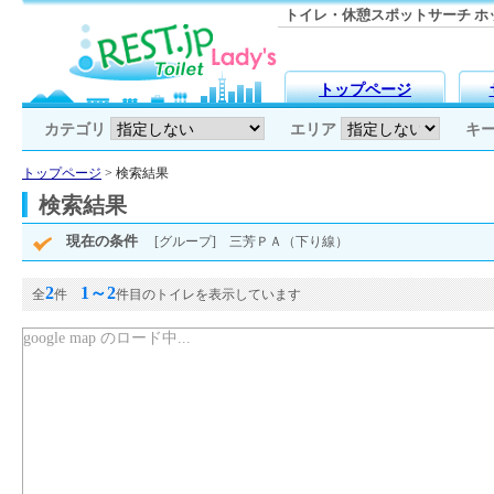
トイレ・休憩スポットサーチ ホッと
トップページ
カテゴリ
エリア
キ
トップページ
> 検索結果
検索結果
現在の条件
[グループ] 三芳ＰＡ（下り線）
2
1～2
全
件
件目のトイレを表示しています
google map のロード中...