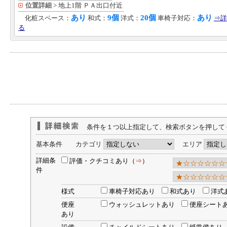
位置詳細
> 地上1階 ＰＡ出口付近
あり
9個
20個
あり
化粧スペース：
和式：
洋式：
車椅子対応：
⇒詳
る
条件を１つ以上指定して、検索ボタンを押して
基本条件 カテゴリ
エリア
詳細条
評価・クチコミあり（
⇒
）
件
様式
車椅子対応あり
和式あり
洋式
便座
ウォッシュレットあり
便座シート
あり