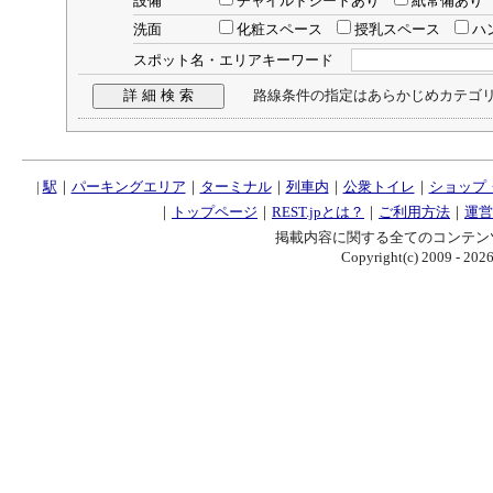
設備
チャイルドシートあり
紙常備あ
洗面
化粧スペース
授乳スペース
ハ
スポット名・エリアキーワード
路線条件の指定はあらかじめカテゴリ
|
駅
｜
パーキングエリア
｜
ターミナル
｜
列車内
｜
公衆トイレ
｜
ショップ
｜
トップページ
｜
REST.jpとは？
｜
ご利用方法
｜
運営
掲載内容に関する全てのコンテン
Copyright(c) 2009 - 2026 