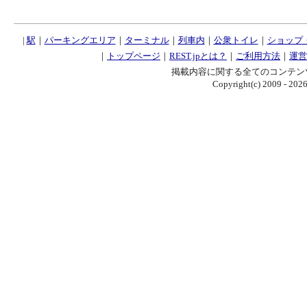
|
駅
｜
パーキングエリア
｜
ターミナル
｜
列車内
｜
公衆トイレ
｜
ショップ
｜
トップページ
｜
REST.jpとは？
｜
ご利用方法
｜
運営
掲載内容に関する全てのコンテン
Copyright(c) 2009 - 2026 